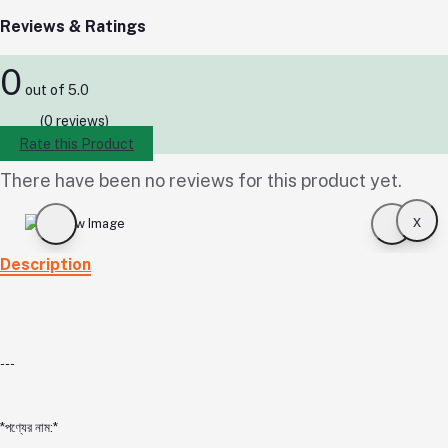
Reviews & Ratings
0
out of 5.0
(0 reviews)
Rate this Product
There have been no reviews for this product yet.
x
Description
---
*পণ্যের নাম:*