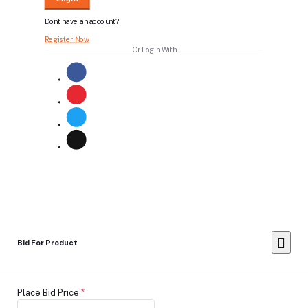
Dont have an account?
Register Now
Or Login With
Bid For Product
Place Bid Price
*