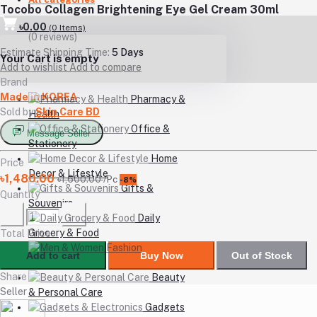
Tocobo Collagen Brightening Eye Gel Cream 30ml
৳0.00
(
0
Items)
(0 reviews)
Estimate Shipping Time:
5 Days
Your Cart is empty
Add to wishlist
Add to compare
Brand
Made in KOREA
Pharmacy &
Sold by
Skin Care BD
Health
Office &
Message Seller
Stationery
Home
Price
Decor & Lifestyle
৳1,480.00
৳1,600.00
/Pc
-8%
Gifts &
Quantity
Souvenirs
Daily
Grocery & Food
Total Price
Men &
Add to cart
Buy Now
Out of Stock
Women Fashion
Share
Beauty
Seller
& Personal Care
Gadgets