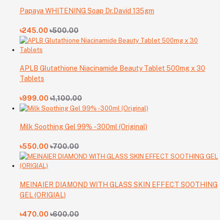
Papaya WHITENING Soap Dr.David 135gm
৳245.00
৳500.00
APLB Glutathione Niacinamide Beauty Tablet 500mg x 30
Tablets
৳999.00
৳1,100.00
Milk Soothing Gel 99% -300ml (Original)
৳550.00
৳700.00
MEINAIER DIAMOND WITH GLASS SKIN EFFECT SOOTHING
GEL (ORIGIAL)
৳470.00
৳600.00