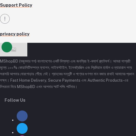
Support Policy
privacy policy
MShopBD (মজুমদার শপ) বাংলাদেশের একটি বিশ্বস্ত এবং জনপ্রিয় ই-কমার্স প্ল্যাটফর্ম। আমরা সাশ্রয়ী
মূল্যে ১০০% কোয়ালিটিসম্পন্ন ফ্যাশন, লাইফস্টাইল, ইলেকট্রনিক্স এবং প্রিমিয়াম হার্বাল ও ন্যাচারাল পণ্য
সরাসরি আপনার দোরগোড়ায় পৌঁছে দেই। গ্রাহকের সন্তুষ্টি ও পণ্যের গুণগত মান বজায় রাখাই আমাদের প্রধান
লক্ষ্য। Fast Home Delivery, Secure Payments এবং Authentic Products-এর
নিশ্চয়তা নিয়ে MShopBD এখন আপনার স্মার্ট শপিং পার্টনার।
Follow Us