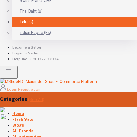
Swiss Franc (CHF)
Thai Baht (฿)
Taka (৳)
Indian Rupee (Rs)
Become a Seller !
Login to Seller
Helpline
+8801977197994
Login
Registration
Categories
(See All)
Home
Flash Sale
Blogs
All Brands
All categories