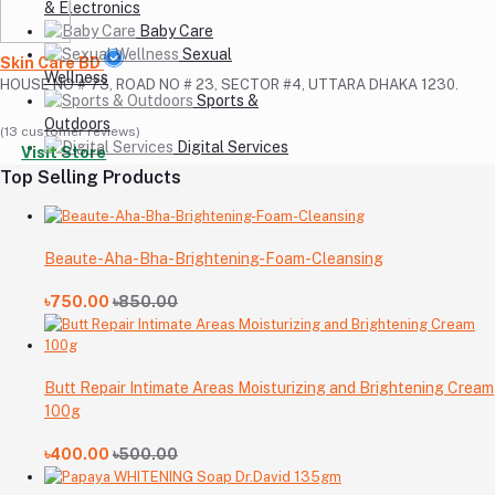
& Electronics
Baby Care
Sexual
Skin Care BD
Wellness
HOUSE NO # 73, ROAD NO # 23, SECTOR #4, UTTARA DHAKA 1230.
Sports &
Outdoors
(13 customer reviews)
Digital Services
Visit Store
Top Selling Products
Beaute-Aha-Bha-Brightening-Foam-Cleansing
৳750.00
৳850.00
Butt Repair Intimate Areas Moisturizing and Brightening Cream
100g
৳400.00
৳500.00