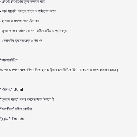
- চোখের চারপাশের ত্বক উজ্জ্বল করে
- ডার্ক সার্কেল, ফাইন লাইন ও পাফিনেস কমায়
- হালকা ও সতেজ জেল টেক্সচার
- ত্বককে করে তোলে কোমল, হাইড্রেটেড ও প্রাণবন্ত
- সেনসিটিভ ত্বকের জন্যও নিরাপদ
*ব্যবহারবিধি:*
চোখের চারপাশে অল্প পরিমাণ নিয়ে হালকা ট্যাপ করে মিশিয়ে দিন। সকালে ও রাতে ব্যবহার করুন।
*পরিমাণ:* 30ml
*ত্বকের ধরন:* সকল ত্বকের জন্য উপযোগী
*উৎপত্তি:* দক্ষিণ কোরিয়া
*ব্র্যান্ড:* Tocobo