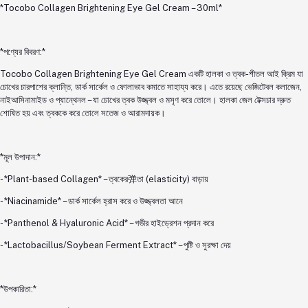
*Tocobo Collagen Brightening Eye Gel Cream – 30ml*
*পণ্যের বিবরণ:*
Tocobo Collagen Brightening Eye Gel Cream একটি হালকা ও ত্বক-শীতল আই ক্রিম যা
চোখের চারপাশের ক্লান্তি, ডার্ক সার্কেল ও ফোলাভাব কমাতে সাহায্য করে। এতে রয়েছে ভেজিটেবল কলাজেন,
নাইআসিনামাইড ও প্যান্থেনল – যা চোখের ত্বক উজ্জ্বল ও মসৃণ করে তোলে। হালকা জেল টেক্সচার দ্রুত
শোষিত হয় এবং ত্বককে করে তোলে সতেজ ও আরামদায়ক।
*মূল উপাদান:*
- *Plant-based Collagen* – ত্বকের弹তা (elasticity) বাড়ায়
- *Niacinamide* – ডার্ক সার্কেল হ্রাস করে ও উজ্জ্বলতা আনে
- *Panthenol & Hyaluronic Acid* – গভীর হাইড্রেশন প্রদান করে
- *Lactobacillus/Soybean Ferment Extract* – পুষ্টি ও সুরক্ষা দেয়
*উপকারিতা:*