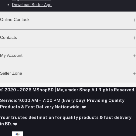
Download Seller App
Online Contack
WhatsApp
Contacts
Telegram
Address
My Account
Dhaka Office: Majumder Shop/Hallo Food, House 22, Road 2,
Block E, Section 11, Lalmatia, Pallabi, Mirpur, Dhaka-1216. Head
Login
Seller Zone
Office: Janota Road, 8100, Dhaka, Bangladesh.
Order History
My Wishlist
Phone
Become A Seller
Apply Now
© 2020 – 2026 MShopBD | Majumder Shop
Track Order
All Rights Reserved.
+8801977197994
Login to Seller Panel
Service:
10:00 AM – 7:00 PM (Every Day) Providing Quality
Download Seller App
Products & Fast Delivery Nationwide. ❤️
Email
Your trusted destination for quality products & fast delivery
majumdershop77@gmail.com
in BD. ❤️