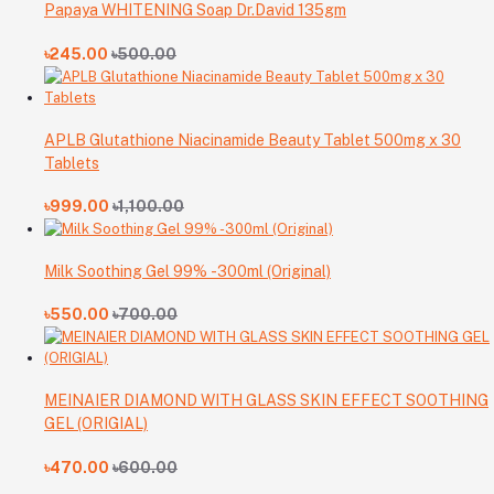
Papaya WHITENING Soap Dr.David 135gm
৳245.00
৳500.00
APLB Glutathione Niacinamide Beauty Tablet 500mg x 30
Tablets
৳999.00
৳1,100.00
Milk Soothing Gel 99% -300ml (Original)
৳550.00
৳700.00
MEINAIER DIAMOND WITH GLASS SKIN EFFECT SOOTHING
GEL (ORIGIAL)
৳470.00
৳600.00