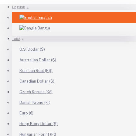
English
English
Bangla
Taka
U.S. Dollar ($)
Australian Dollar ($)
Brazilian Real (R$)
Canadian Dollar ($)
Czech Koruna (Kč)
Danish Krone (kr)
Euro (€)
Hong Kong Dollar ($)
Hungarian Forint (Ft)