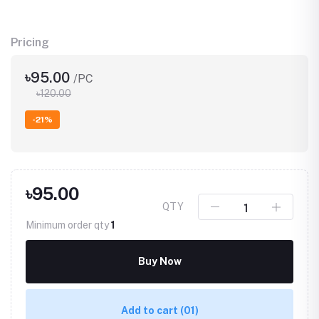
Pricing
৳95.00
/PC
৳120.00
-21%
৳95.00
QTY
Minimum order qty
1
Buy Now
Add to cart
(01)