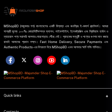
MShopBD (মজুমদার শপ) বাংলাদেশের একটি বিশ্বস্ত এবং জনপ্রিয় ই-কমার্স প্ল্যাটফর্ম। আমরা
সাশ্রয়ী মূল্যে ১০০% কোয়ালিটিসম্পন্ন ফ্যাশন, লাইফস্টাইল, ইলেকট্রনিক্স এবং প্রিমিয়াম হার্বাল ও
ন্যাচারাল পণ্য সরাসরি আপনার দোরগোড়ায় পৌঁছে দেই। গ্রাহকের সন্তুষ্টি ও পণ্যের গুণগত মান বজায়
রাখাই আমাদের প্রধান লক্ষ্য। Fast Home Delivery, Secure Payments এবং
Authentic Products-এর নিশ্চয়তা নিয়ে MShopBD এখন আপনার স্মার্ট শপিং পার্টনার।
Quick links
WhatsApp
Contacts