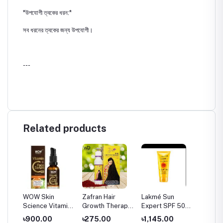
*উপযোগী ত্বকের ধরন:*
সব ধরনের ত্বকের জন্য উপযোগী।
---
Related products
WOW Skin
Zafran Hair
Lakmé Sun
Kozicar
s
Science Vitamin
Growth Therapy
Expert SPF 50
Lighten
am
C Serum for Skin
Oil - 150ml
PA+++ Ultra
Sticky
৳900.00
৳275.00
৳1,145.00
৳590.