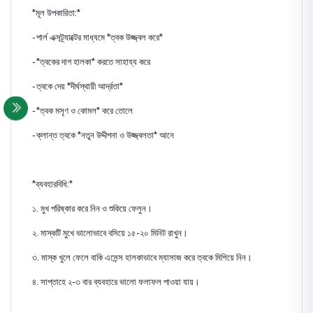
*মূল উপকারিতা:*
- পার্ল এক্সট্র্যাক্টের মাধ্যমে *ত্বক উজ্জ্বল করে*
- *ত্বকের দাগ হালকা* করতে সাহায্য করে
- ত্বকে দেয় *দীর্ঘস্থায়ী আর্দ্রতা*
- *ত্বক মসৃণ ও কোমল* করে তোলে
- ক্লান্ত ত্বকে *নতুন উদ্দীপনা ও উজ্জ্বলতা* আনে
*ব্যবহারবিধি:*
১. মুখ পরিষ্কার করে নিন ও শুকিয়ে ফেলুন।
২. মাস্কটি মুখে ভালোভাবে বসিয়ে ১৫-২০ মিনিট রাখুন।
৩. মাস্ক খুলে ফেলে বাকি এসেন্স হালকাভাবে ম্যাসাজ করে ত্বকে মিশিয়ে নিন।
৪. সাপ্তাহে ২-৩ বার ব্যবহারে ভালো ফলাফল পাওয়া যায়।