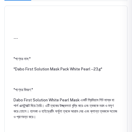
---
*পণ্যের নাম:*
*Dabo First Solution Mask Pack White Pearl – 23g*
*পণ্যের বিবরণ:*
Dabo First Solution White Pearl Mask একটি প্রিমিয়াম শিট মাস্ক যা
পার্ল এক্সট্র্যাক্ট দিয়ে তৈরি। এটি ত্বকের উজ্জ্বলতা বৃদ্ধি করে এবং ত্বককে নরম ও মসৃণ
করে তোলে। হালকা ও হাইড্রেটিং ফর্মুলা ত্বকে আরাম দেয় এবং ক্লান্ত ত্বককে সতেজ
ও প্রাণবন্ত করে।