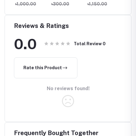
whitenening –
Matte Lotion
Lotion 
৳1,000.00
৳300.00
৳1,150.00
৳900
Brightening and
100ml
with 3%
Hyperpigmentation.
Acid, 1
Genuine
Arbutin
20%-30ml
Glutat
Reviews & Ratings
Niacin
Vitamin
0.0
for Me
Total Review
0
Pigment
Dark/A
Uneve
Rate this Product
No reviews found!
Frequently Bought Together