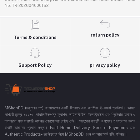
No: TR-202604000152.
return policy
Terms & conditions
Support Policy
privacy policy
MShopBD (মজুমদার শপ) বাংলাদেশের একটি বিশ্বস্ত এবং জনপ্রিয় ই-কমার্স প্ল্যাটফর্ম। আমরা
সাশ্রয়ী মূল্যে ১০০% কোয়ালিটিসম্পন্ন ফ্যাশন, লাইফস্টাইল, ইলেকট্রনিক্স এবং প্রিমিয়াম হার্বাল ও
ন্যাচারাল পণ্য সরাসরি আপনার দোরগোড়ায় পৌঁছে দেই। গ্রাহকের সন্তুষ্টি ও পণ্যের গুণগত মান বজায়
রাখাই আমাদের প্রধান লক্ষ্য। Fast Home Delivery, Secure Payments এবং
Authentic Products-এর নিশ্চয়তা নিয়ে MShopBD এখন আপনার স্মার্ট শপিং পার্টনার।