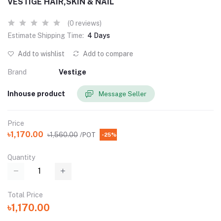
VESTIGE HAIR,SKIN & NAIL
(0 reviews)
Estimate Shipping Time:
4 Days
Add to wishlist
Add to compare
Brand
Vestige
Inhouse product
Message Seller
Price
৳1,170.00
৳1,560.00
/POT
-25%
Quantity
Total Price
৳1,170.00