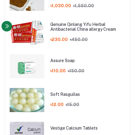
৳1,030.00
৳1,550.00
Genuine Qinlang Yifu Herbal
Antibacterial China allergy Cream
৳230.00
৳450.00
Assure Soap
৳110.00
৳150.00
Soft Rasgullas
৳12.00
৳15.00
Vestige Calcium Tablets