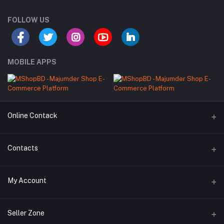
FOLLOW US
MOBILE APPS
Online Contack
WhatsApp
Contacts
Telegram
Address
My Account
Dhaka Office: Majumder Shop/Hallo Food, House 22, Road 2, Block
E, Section 11, Lalmatia, Pallabi, Mirpur, Dhaka-1216. Head Office:
Janota Road, 8100, Dhaka, Bangladesh.
Login
Seller Zone