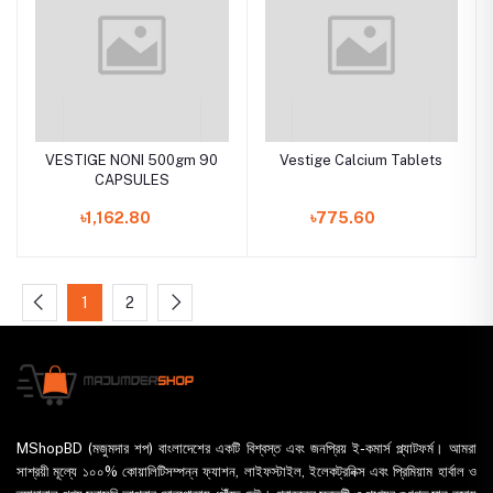
VESTIGE NONI 500gm 90
Vestige Calcium Tablets
CAPSULES
৳1,162.80
৳775.60
1
2
MShopBD (মজুমদার শপ) বাংলাদেশের একটি বিশ্বস্ত এবং জনপ্রিয় ই-কমার্স প্ল্যাটফর্ম। আমরা
সাশ্রয়ী মূল্যে ১০০% কোয়ালিটিসম্পন্ন ফ্যাশন, লাইফস্টাইল, ইলেকট্রনিক্স এবং প্রিমিয়াম হার্বাল ও