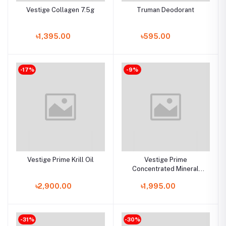
Vestige Collagen 7.5g
Truman Deodorant
৳1,395.00
৳595.00
-17%
-9%
Vestige Prime Krill Oil
Vestige Prime
Concentrated Mineral
Drops (CMD)
৳2,900.00
৳1,995.00
-31%
-30%