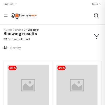
English
Taka
Home
Brand
"Vestige"
Showing results
29
Products Found
Sort by
-30%
-26%