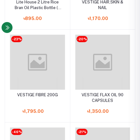
Lite House 2 Litre Rice
VESTIGE HAIR,SKIN &
Bran Oil Plastic Bottle (2
NAIL
L)
৳895.00
৳1,170.00
-23%
-20%
VESTIGE FIBRE 200G
VESTIGE FLAX OIL 90
CAPSULES
৳1,795.00
৳1,350.00
-46%
-21%