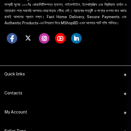
সাশ্রয়ী মূল্যে ১০০% কোয়ালিটিসম্পন্ন ফ্যাশন, লাইফস্টাইল, ইলেকট্রনিক্স এবং প্রিমিয়াম হার্বাল ও
ন্যাচারাল পণ্য সরাসরি আপনার দোরগোড়ায় পৌঁছে দেই। গ্রাহকের সন্তুষ্টি ও পণ্যের গুণগত মান বজায়
রাখাই আমাদের প্রধান লক্ষ্য। Fast Home Delivery, Secure Payments এবং
Authentic Products-এর নিশ্চয়তা নিয়ে MShopBD এখন আপনার স্মার্ট শপিং পার্টনার।
Quick links
WhatsApp
Contacts
Telegram
Address
My Account
Dhaka Office: Majumder Shop/Hallo Food, House 22, Road 2, Block
E, Section 11, Lalmatia, Pallabi, Mirpur, Dhaka-1216. Head Office:
Janota Road, 8100, Dhaka, Bangladesh.
Login