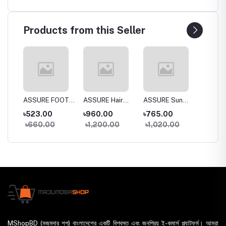
Products from this Seller
a
ASSURE FOOT
ASSURE Hair
ASSURE Sun
Dentas
 Wash
CREAM
SPA 150gm
DEfense SPF
Whiten
৳523.00
৳960.00
৳765.00
৳395.
30+
Toothp
৳660.00
৳1,200.00
৳1,020.00
৳435
MShopBD (মজুমদার শপ) বাংলাদেশের একটি বিশ্বস্ত এবং জনপ্রিয় ই-কমার্স প্ল্যাটফর্ম। আমরা