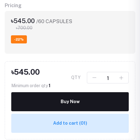
Pricing
৳545.00
/60 CAPSULES
৳700.00
-22%
৳545.00
QTY
Minimum order qty
1
Buy Now
Add to cart
(01)