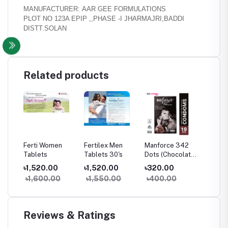
MANUFACTURER:
AAR GEE FORMULATIONS
PLOT NO 123A EPIP ,,PHASE -I JHARMAJRI,BADDI
DISTT.SOLAN
Related products
g
Ferti Women
Fertilex Men
Manforce 342
Bobcare
Tablets
Tablets 30's
Dots (Chocolate)
পড়া চিকিৎস
10's Pack
৳1,520.00
৳1,520.00
৳320.00
৳290.
৳1,600.00
৳1,550.00
৳400.00
৳300
Reviews & Ratings