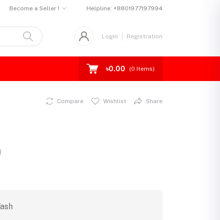
Become a Seller !
Helpline:
+8801977197994
Login
Registration
৳0.00
(
0
Items)
Compare
Wishlist
Share
)
Wash