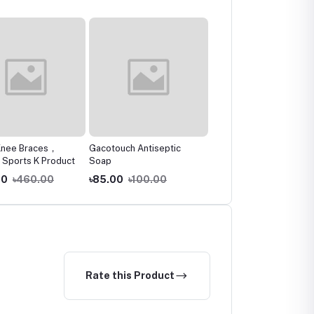
Knee Braces，
Gacotouch Antiseptic
The Remedist by Dr
 Sports K Product
Soap
Rhazes Ketonasel+Anti
Dandruff Shampoo
00
৳460.00
৳85.00
৳100.00
৳750.00
৳790.00
Rate this Product