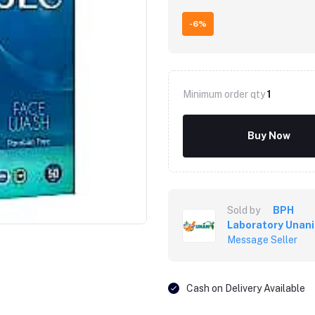
-6%
Minimum order qty
1
Buy Now
Sold by
BPH
Laboratory Unani
Message Seller
Cash on Delivery Available