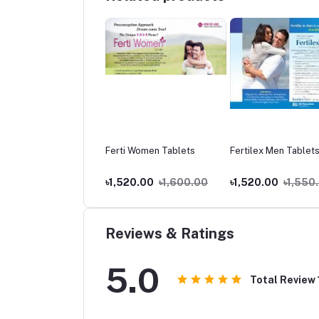
zid 80mg
Ferti Women Tablets
Fertilex Men Tablets
.00
৳70.00
৳1,520.00
৳1,600.00
৳1,520.00
৳1,550
Reviews & Ratings
5.0
Total Review