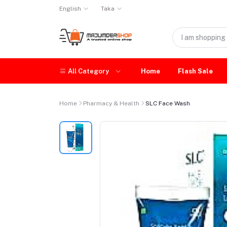
English
Taka
All Category
Home
Flash Sale
Home
Pharmacy & Health
SLC Face Wash