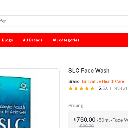
Blogs
All Brands
All categories
SLC Face Wash
Brand
Innovative Health Care
5
/5.0
(1 reviews
Pricing
৳750.00
/50ml - Face 
৳800.00