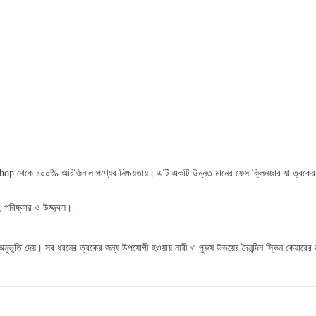
ে ১০০% অরিজিনাল পণ্যের নিশ্চয়তায়। এটি একটি উন্নত মানের ফেস ক্লিনজার যা ত্বকের গভ
, পরিষ্কার ও উজ্জ্বল।
থ অনুভূতি দেয়। সব ধরনের ত্বকের জন্য উপযোগী হওয়ায় নারী ও পুরুষ উভয়ের দৈনন্দিন স্কিন কেয়ারের