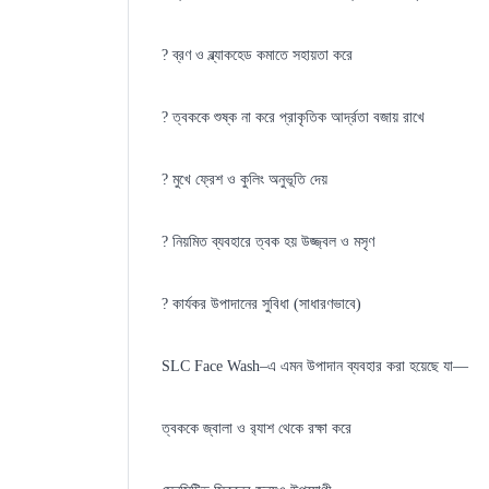
? ব্রণ ও ব্ল্যাকহেড কমাতে সহায়তা করে
? ত্বককে শুষ্ক না করে প্রাকৃতিক আর্দ্রতা বজায় রাখে
? মুখে ফ্রেশ ও কুলিং অনুভূতি দেয়
? নিয়মিত ব্যবহারে ত্বক হয় উজ্জ্বল ও মসৃণ
? কার্যকর উপাদানের সুবিধা (সাধারণভাবে)
SLC Face Wash–এ এমন উপাদান ব্যবহার করা হয়েছে যা—
ত্বককে জ্বালা ও র‍্যাশ থেকে রক্ষা করে