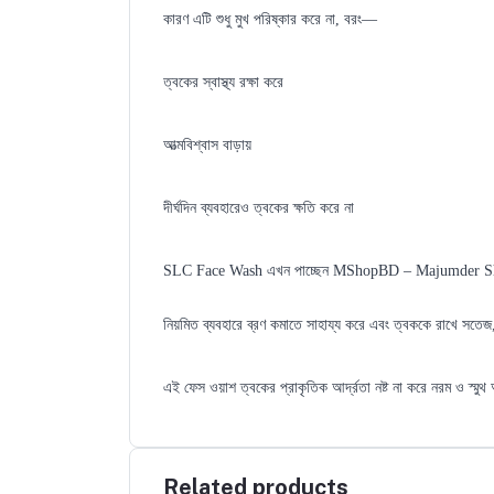
কারণ এটি শুধু মুখ পরিষ্কার করে না, বরং—
ত্বকের স্বাস্থ্য রক্ষা করে
আত্মবিশ্বাস বাড়ায়
দীর্ঘদিন ব্যবহারেও ত্বকের ক্ষতি করে না
SLC Face Wash এখন পাচ্ছেন MShopBD – Majumder Shop থেক
নিয়মিত ব্যবহারে ব্রণ কমাতে সাহায্য করে এবং ত্বককে রাখে সতেজ
এই ফেস ওয়াশ ত্বকের প্রাকৃতিক আর্দ্রতা নষ্ট না করে নরম ও স্মু
Related products