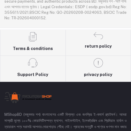
secure payments, and authentic products across BD. মজুমদার শপ - স্মার্ট শপিং
এখন আপনার হাতের মুঠোয়। Legal Credentials:: ESDP ( esdp.gov.bd) Reg No:
355611/2021,BSCIC Reg No: GO-20260208-0024063, BSCIC Trade
No: TR-202604000152.
return policy
Terms & conditions
Support Policy
privacy policy
MShopBD (মজুমদার শপ) বাংলাদেশের একটি বিশ্বস্ত এবং জনপ্রিয় ই-কমার্স প্ল্যাটফর্ম। আমরা
সাশ্রয়ী মূল্যে ১০০% কোয়ালিটিসম্পন্ন ফ্যাশন, লাইফস্টাইল, ইলেকট্রনিক্স এবং প্রিমিয়াম হার্বাল ও
ন্যাচারাল পণ্য সরাসরি আপনার দোরগোড়ায় পৌঁছে দেই। গ্রাহকের সন্তুষ্টি ও পণ্যের গুণগত মান বজায়