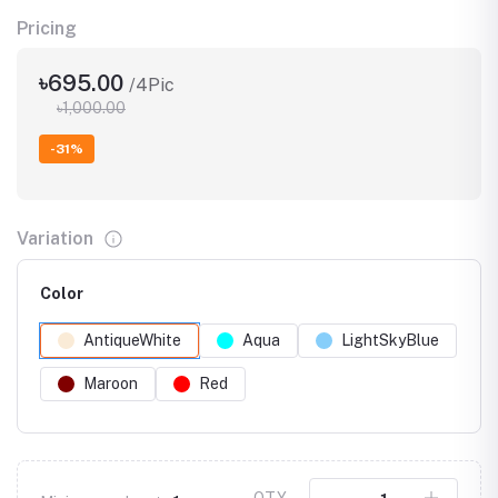
Pricing
৳695.00
/4Pic
৳1,000.00
-31%
Variation
Color
AntiqueWhite
Aqua
LightSkyBlue
Maroon
Red
QTY