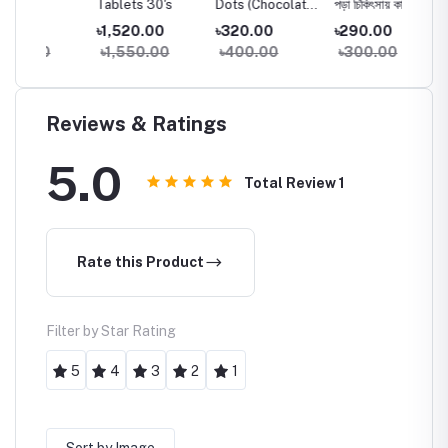
Tablets 30's
Dots (Chocolate)
পড়া চিকিৎসায় কার্যকর
Brace
10's Pack
Kneele
৳1,520.00
৳320.00
৳290.00
৳400.
K Prod
৳1,550.00
৳400.00
৳300.00
৳460
Reviews & Ratings
5.0
Total Review
1
Rate this Product
Filter by Star Rating
5
4
3
2
1