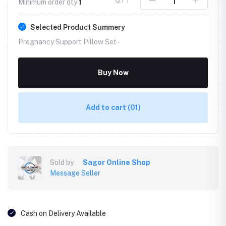
Minimum order qty
1
Selected Product Summery
Pregnancy Support Pillow Set -
Buy Now
Add to cart
(01)
Sold by
Sagor Online Shop
Message Seller
Cash on Delivery Available