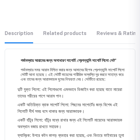
Description
Related products
Reviews & Rating
গর্ভাবস্থায় আরামের জন্য অসাধারণ সাপোর্ট: প্রেগন্যান্সি সাপোর্ট পিলো সেট"
গর্ভাবস্থার সময় আরাম নিশ্চিত করার জন্য আমাদের বিশেষ প্রেগন্যান্সি সাপোর্ট পিলো
সেটটি আনা হয়েছে। এই সেটটি মায়েদের শারীরিক অস্বস্তি দূর করতে সাহায্য করে
এবং তাদের জন্য আরামদায়ক ঘুমের নিশ্চয়তা দেয়। সেটটিতে রয়েছে:
দুটি যুক্ত পিলো: এই পিলোগুলো এমনভাবে ডিজাইন করা হয়েছে যাতে মায়েরা
তাদের শরীরের পাশে আরাম পান।
একটি অতিরিক্ত ব্যাক সাপোর্ট পিলো: পিছনের সাপোর্টের জন্য বিশেষ এই
পিলোটি দীর্ঘ সময় বসে থাকার জন্য আরামদায়ক।
একটি হাঁটুর পিলো: হাঁটুর মধ্যে রাখার জন্য এই পিলোটি মায়েদের আরামদায়ক
অবস্থান বজায় রাখতে সহায়ক।
ফ্যাব্রিক: উপরে কটন কাপড় ব্যবহার করা হয়েছে, এবং ভিতরে ফাইবারের তুলা