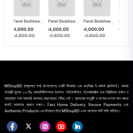
heet
Panel Bedsheet
Panel Bedsheet
Panel Bedsheet
Panel 
164
3pcs Set 3144
3pcs Set 3170
3pcs Set 3165
৳1,000.00
৳1,000.00
৳1,000.00
৳1,03
0
৳1,600.00
৳1,600.00
৳1,600.00
৳1,60
MShopBD (মজুমদার শপ) বাংলাদেশের একটি বিশ্বস্ত এবং জনপ্রিয় ই-কমার্স প্ল্যাটফর্ম। আমরা
সাশ্রয়ী মূল্যে ১০০% কোয়ালিটিসম্পন্ন ফ্যাশন, লাইফস্টাইল, ইলেকট্রনিক্স এবং প্রিমিয়াম হার্বাল ও
ন্যাচারাল পণ্য সরাসরি আপনার দোরগোড়ায় পৌঁছে দেই। গ্রাহকের সন্তুষ্টি ও পণ্যের গুণগত মান বজায়
রাখাই আমাদের প্রধান লক্ষ্য। Fast Home Delivery, Secure Payments এবং
Authentic Products-এর নিশ্চয়তা নিয়ে MShopBD এখন আপনার স্মার্ট শপিং পার্টনার।