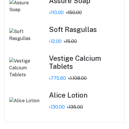
Assure Soap
৳110.00
৳150.00
Soft Rasgullas
৳12.00
৳15.00
Vestige Calcium
Tablets
৳775.60
৳1,108.00
Alice Lotion
৳130.00
৳135.00