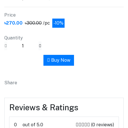
Price
৳270.00
৳300.00
/pc
-10%
Quantity
Add to cart
Buy Now
Share
Reviews & Ratings
0
out of 5.0
(0 reviews)