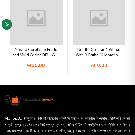
Nestlé Cerelac 5 Fruits
Nestlé Cerelac 1 Wheat
and Multi Grains BIB – 350
With 3 Fruits (6 Months +)
gm
BIB…. (400 Gm)
৳435.00
৳310.00
MShopBD (মজুমদার শপ) বাংলাদেশের একটি বিশ্বস্ত এবং জনপ্রিয় ই-কমার্স প্ল্যাটফর্ম। আমরা
সাশ্রয়ী মূল্যে ১০০% কোয়ালিটিসম্পন্ন ফ্যাশন, লাইফস্টাইল, ইলেকট্রনিক্স এবং প্রিমিয়াম হার্বাল ও
ন্যাচারাল পণ্য সরাসরি আপনার দোরগোড়ায় পৌঁছে দেই। গ্রাহকের সন্তুষ্টি ও পণ্যের গুণগত মান বজায়