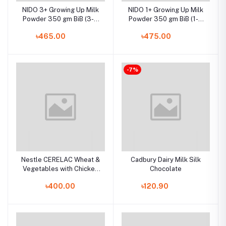
NIDO 3+ Growing Up Milk
NIDO 1+ Growing Up Milk
Powder 350 gm BiB (3-5
Powder 350 gm BiB (1-3
years)
years)
৳465.00
৳475.00
-7%
Nestle CERELAC Wheat &
Cadbury Dairy Milk Silk
Vegetables with Chicken
Chocolate
(400g, BIB) Stage 3,
৳400.00
৳120.90