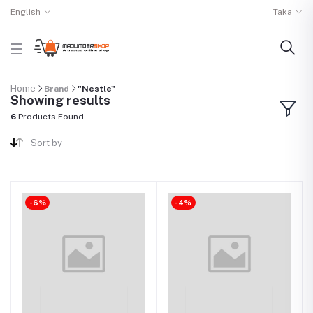
English
Taka
Home
Brand
"Nestle"
Showing results
6
Products Found
Sort by
-6%
-4%