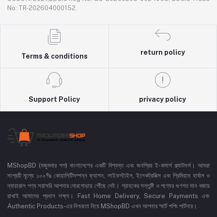
No: TR-202604000152.
return policy
Terms & conditions
Support Policy
privacy policy
MShopBD (মজুমদার শপ) বাংলাদেশের একটি বিশ্বস্ত এবং জনপ্রিয় ই-কমার্স প্ল্যাটফর্ম। আমরা
সাশ্রয়ী মূল্যে ১০০% কোয়ালিটিসম্পন্ন ফ্যাশন, লাইফস্টাইল, ইলেকট্রনিক্স এবং প্রিমিয়াম হার্বাল ও
ন্যাচারাল পণ্য সরাসরি আপনার দোরগোড়ায় পৌঁছে দেই। গ্রাহকের সন্তুষ্টি ও পণ্যের গুণগত মান বজায়
রাখাই আমাদের প্রধান লক্ষ্য। Fast Home Delivery, Secure Payments এবং
Authentic Products-এর নিশ্চয়তা নিয়ে MShopBD এখন আপনার স্মার্ট শপিং পার্টনার।