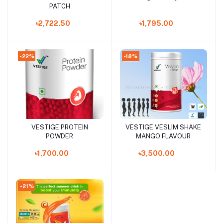
PATCH
৳2,722.50
৳1,795.00
-22%
-18%
VESTIGE PROTEIN
VESTIGE VESLIM SHAKE
Add to cart
Add to cart
POWDER
MANGO FLAVOUR
৳1,700.00
৳3,500.00
-21%