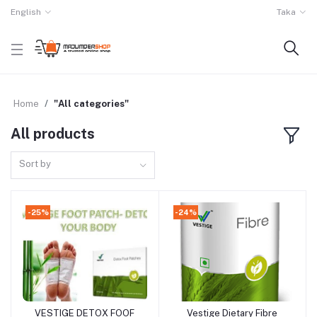
English
Taka
Home
"All categories"
All products
Sort by
-25%
-24%
VESTIGE DETOX FOOF
Vestige Dietary Fibre
Add to cart
Add to cart