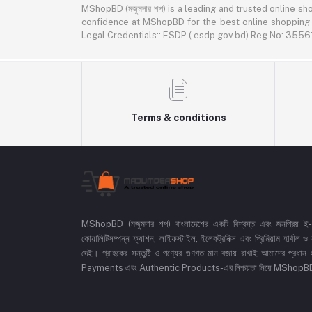
MShopBD (মজুমদার শপ) is a leading and trusted online shopping p
confidence at MShopBD for the best online shopping expe
Legal Credentials:: ESDP ( esdp.gov.bd) Reg No: 3
Terms & conditions
MShopBD (মজুমদার শপ) বাংলাদেশের একটি বিশ্বস্ত এবং জনপ্রিয় ই-কমা
কোয়ালিটিসম্পন্ন ফ্যাশন, লাইফস্টাইল, ইলেকট্রনিক্স এবং প্রিমিয়াম হার্বাল
দেই। গ্রাহকের সন্তুষ্টি ও পণ্যের গুণগত মান বজায় রাখাই আমাদের প
Payments এবং Authentic Products-এর নিশ্চয়তা নিয়ে MShopBD এখন আ