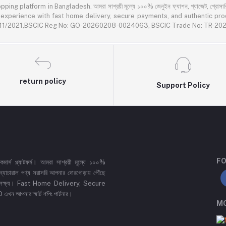
latform in Bangladesh. আমরা সাশ্রয়ী মূল্যে ১০০% জেনুইন ফ্যাশন, গ্যাজেট, গ্রোসারি এবং প
rience with fast home delivery, secure payments, and authentic products acr
55611/2021,BSCIC Reg No: GO-20260208-0024063, BSCIC Trade No: TR-2
return policy
Support Policy
FO
র্স প্ল্যাটফর্ম। আমরা সাশ্রয়ী মূল্যে ১০০%
 ও ন্যাচারাল পণ্য সরাসরি আপনার দোরগোড়ায় পৌঁছে
্রধান লক্ষ্য। Fast Home Delivery, Secure
পনার স্মার্ট শপিং পার্টনার।
MO