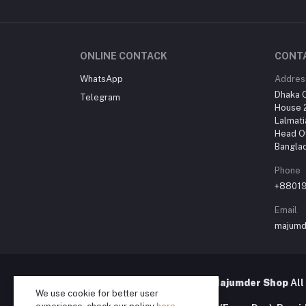
ONLINE CONTACK
CONT
WhatsApp
Addres
Dhaka O
Telegram
House 2
Lalmati
Head Of
Bangla
Phone
+8801
Email
majumd
© 2020 – 2026 MShopBD | Majumder Shop
All
We use cookie for better user