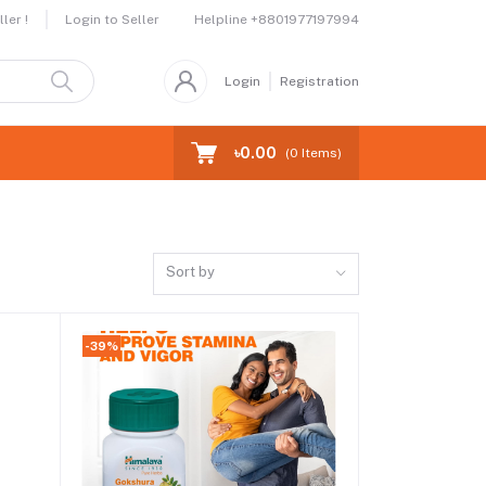
Helpline
+8801977197994
ler !
Login to Seller
Login
Registration
৳0.00
(
0
Items)
Sort by
-39%