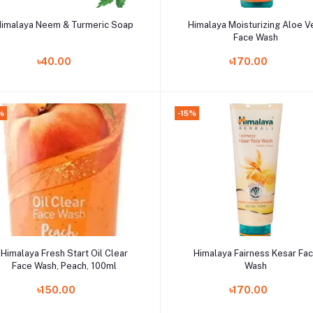
Add to cart
Add to cart
imalaya Neem & Turmeric Soap
Himalaya Moisturizing Aloe V
Face Wash
৳40.00
৳170.00
%
-15%
Add to cart
Add to cart
Himalaya Fresh Start Oil Clear
Himalaya Fairness Kesar Fa
Face Wash, Peach, 100ml
Wash
৳150.00
৳170.00