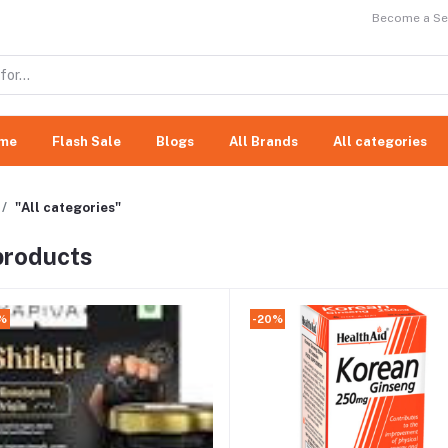
Become a Sel
me
Flash Sale
Blogs
All Brands
All categories
"All categories"
 products
%
-20%