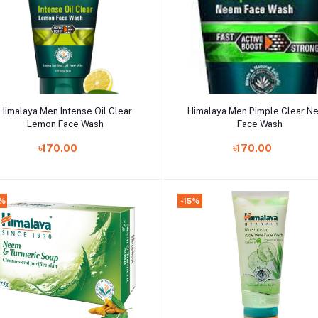
Add to cart
Add to cart
Himalaya Men Intense Oil Clear
Himalaya Men Pimple Clear 
Lemon Face Wash
Face Wash
৳170.00
৳170.00
0%
-15%