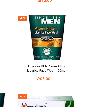
৳850.00
-9%
Add to cart
Himalaya MEN Power Glow
Licorice Face Wash, 100ml
৳205.00
-8%