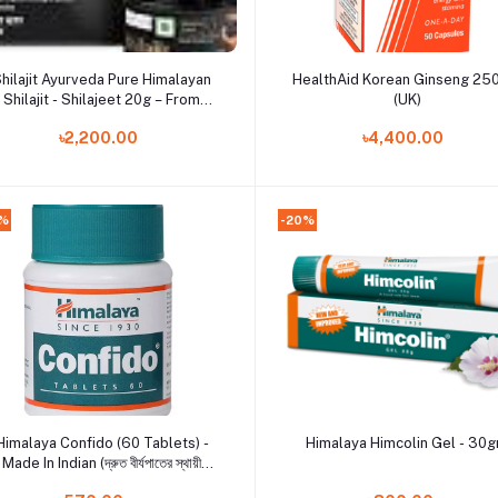
Add to cart
Add to cart
hilajit Ayurveda Pure Himalayan
HealthAid Korean Ginseng 2
Shilajit - Shilajeet 20g – From
(UK)
Himalayas, Authentic Potent for
৳2,200.00
৳4,400.00
rength, Stamina & Performance |
Contains Lab Certificate
%
-20%
Add to cart
Add to cart
Himalaya Confido (60 Tablets) -
Himalaya Himcolin Gel - 30
Made In Indian (দ্রুত বীর্যপাতের স্থায়ী
সমাধান)