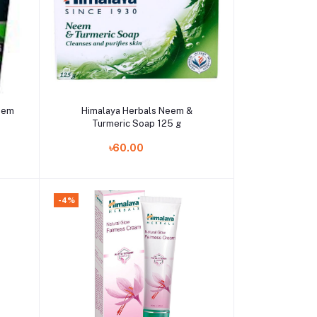
Add to cart
Neem
Himalaya Herbals Neem &
Turmeric Soap 125 g
৳60.00
-4%