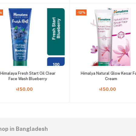
%
-12%
Add to cart
Add to cart
Himalaya Fresh Start Oil Clear
Himalya Natural Glow Kesar F
Face Wash Blueberry
Cream
৳150.00
৳150.00
 Shop in Bangladesh