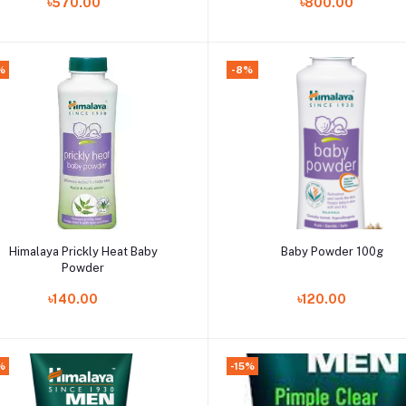
৳570.00
৳800.00
%
-8%
Add to cart
Add to cart
Himalaya Prickly Heat Baby
Baby Powder 100g
Powder
৳140.00
৳120.00
%
-15%