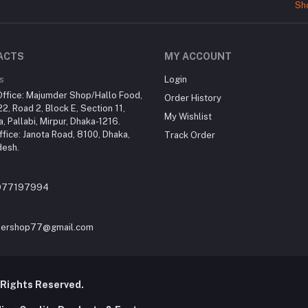
ACTS
MY ACCOUNT
s
Login
ffice: Majumder Shop/Hallo Food,
Order History
2, Road 2, Block E, Section 11,
My Wishlist
a, Pallabi, Mirpur, Dhaka-1216.
fice: Janota Road, 8100, Dhaka,
Track Order
desh.
977197994
ershop77@gmail.com
 Rights Reserved.