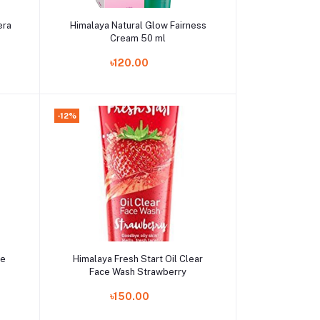
Add to cart
era
Himalaya Natural Glow Fairness
Cream 50 ml
৳120.00
-12%
Add to cart
ce
Himalaya Fresh Start Oil Clear
Face Wash Strawberry
৳150.00