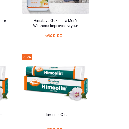
Add to cart
50mg
Himalaya Gokshura Men's
Wellness Improves vigour
৳640.00
-15%
Add to cart
gm
Himcolin Gel