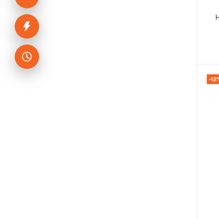
H
-12