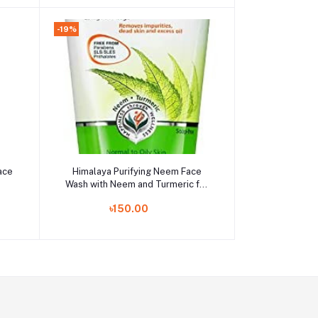
-19%
Add to cart
ace
Himalaya Purifying Neem Face
Wash with Neem and Turmeric for
Occasional Acne, 5.07 oz (150 ml),
৳150.00
Neem Gel (8901138511784)