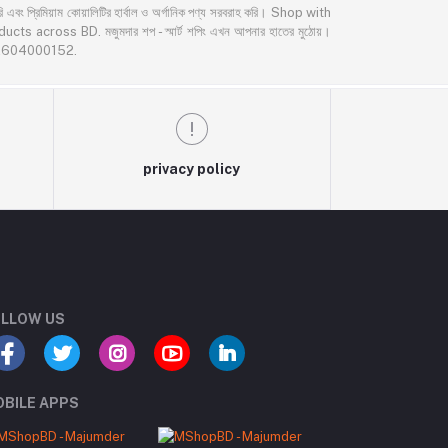
্রিমিয়াম কোয়ালিটির হার্বাল ও অর্গানিক পণ্য সরবরাহ করি। Shop with
oss BD. মজুমদার শপ - স্মার্ট শপিং এখন আপনার হাতের মুঠোয়।
02604000152.
privacy policy
LLOW US
BILE APPS